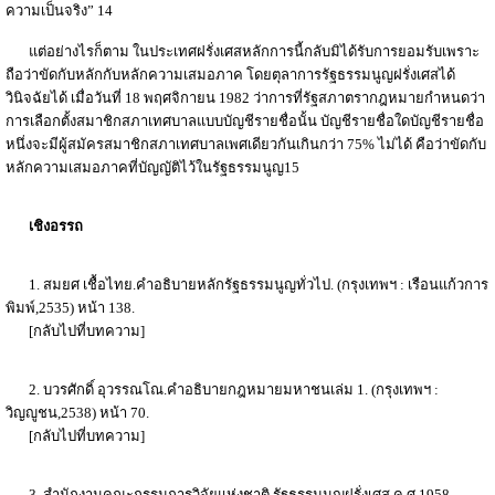
ความเป็นจริง” 14
แต่อย่างไรก็ตาม ในประเทศฝรั่งเศสหลักการนี้กลับมิได้รับการยอมรับเพราะ
ถือว่าขัดกับหลักกับหลักความเสมอภาค โดยตุลาการรัฐธรรมนูญฝรั่งเศสได้
วินิจฉัยได้ เมื่อวันที่ 18 พฤศจิกายน 1982 ว่าการที่รัฐสภาตรากฎหมายกำหนดว่า
การเลือกตั้งสมาชิกสภาเทศบาลแบบบัญชีรายชื่อนั้น บัญชีรายชื่อใดบัญชีรายชื่อ
หนึ่งจะมีผู้สมัครสมาชิกสภาเทศบาลเพศเดียวกันเกินกว่า 75% ไม่ได้ คือว่าขัดกับ
หลักความเสมอภาคที่บัญญัติไว้ในรัฐธรรมนูญ15
เชิงอรรถ
1. สมยศ เชื้อไทย.คำอธิบายหลักรัฐธรรมนูญทั่วไป. (กรุงเทพฯ : เรือนแก้วการ
พิมพ์,2535) หน้า 138.
[กลับไปที่บทความ]
2. บวรศักดิ์ อุวรรณโณ.คำอธิบายกฎหมายมหาชนเล่ม 1. (กรุงเทพฯ :
วิญญูชน,2538) หน้า 70.
[กลับไปที่บทความ]
3. สำนักงานคณะกรรมการวิจัยแห่งชาติ.รัฐธรรมนูญฝรั่งเศส ค.ศ.1958