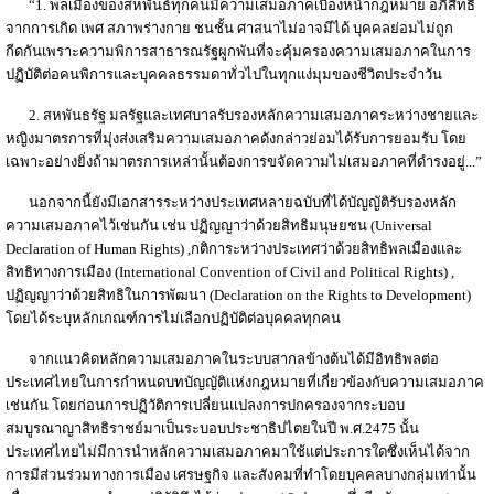
“1. พลเมืองของสหพันธ์ทุกคนมีความเสมอภาคเบื้องหน้ากฎหมาย อภิสิทธิ์
จากการเกิด เพศ สภาพร่างกาย ชนชั้น ศาสนาไม่อาจมีได้ บุคคลย่อมไม่ถูก
กีดกันเพราะความพิการสาธารณรัฐผูกพันที่จะคุ้มครองความเสมอภาคในการ
ปฏิบัติต่อคนพิการและบุคคลธรรมดาทั่วไปในทุกแง่มุมของชีวิตประจำวัน
2. สหพันธรัฐ มลรัฐและเทศบาลรับรองหลักความเสมอภาคระหว่างชายและ
หญิงมาตรการที่มุ่งส่งเสริมความเสมอภาคดังกล่าวย่อมได้รับการยอมรับ โดย
เฉพาะอย่างยิ่งถ้ามาตรการเหล่านั้นต้องการขจัดความไม่เสมอภาคที่ดำรงอยู่...”
นอกจากนี้ยังมีเอกสารระหว่างประเทศหลายฉบับที่ได้บัญญัติรับรองหลัก
ความเสมอภาคไว้เช่นกัน เช่น ปฏิญญาว่าด้วยสิทธิมนุษยชน (Universal
Declaration of Human Rights) ,กติการะหว่างประเทศว่าด้วยสิทธิพลเมืองและ
สิทธิทางการเมือง (International Convention of Civil and Political Rights) ,
ปฏิญญาว่าด้วยสิทธิในการพัฒนา (Declaration on the Rights to Development)
โดยได้ระบุหลักเกณฑ์การไม่เลือกปฏิบัติต่อบุคคลทุกคน
จากแนวคิดหลักความเสมอภาคในระบบสากลข้างต้นได้มีอิทธิพลต่อ
ประเทศไทยในการกำหนดบทบัญญัติแห่งกฎหมายที่เกี่ยวข้องกับความเสมอภาค
เช่นกัน โดยก่อนการปฏิวัติการเปลี่ยนแปลงการปกครองจากระบอบ
สมบูรณาญาสิทธิราชย์มาเป็นระบอบประชาธิปไตยในปี พ.ศ.2475 นั้น
ประเทศไทยไม่มีการนำหลักความเสมอภาคมาใช้แต่ประการใดซึ่งเห็นได้จาก
การมีส่วนร่วมทางการเมือง เศรษฐกิจ และสังคมที่ทำโดยบุคคลบางกลุ่มเท่านั้น