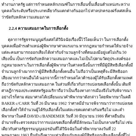
ทำงานภาครัฐ แต่การกำหนดหลักเกณฑ์ในการเลื่อนขั้นเลื่อนตำแหน่งระหว่าง
บุคคลในระดับหรือประเภทเดียวกันแตกต่างกันออกไป ศาลปกครองฝรั่งเศสเห็น
ว่าขัดกับหลักความเสมอภาค
2.2.4 ความเสมอภาคในการเลือกตั้ง
ตุลาการรัฐธรรมนูญฝรั่งเศสได้วินิจฉัยเรื่องนี้ไว้โดยเห็นว่า ในการเลือกตั้ง
บุคคลเพื่อดำรงตำแหน่งผู้พิพากษาศาลแรงงาน หากกฎหมายกำหนดให้นายจ้าง
แต่ละคนสามารถออกเสียงได้เท่ากับจำนวนลูกจ้างที่ตนเองมีอยู่แต่ไม่เกิน 50
เสียงนั้น เป็นการขัดกับหลักความเสมอภาคและไม่เป็นไปตามวัตถุประสงค์ของ
กฎหมายเพราะในการเลือกตั้งผู้พิพากษาในศาลหนึ่งนั้นการที่มีผู้มีสิทธิเลือกตั้งมี
จำนวนลูกจ้างมากกว่าผู้มีสิทธิเลือกตั้งคนอื่น ไม่ถือว่าเป็นเหตุที่จะมีสิทธิออก
เสียงมากกว่าคนอื่นได้ นอกจากนี้การกำหนดโควต้าของผู้ได้รับเลือกตั้งตามเพศ
ถือว่าขัดกับหลักความเสมอภาค ในส่วนที่เกี่ยวกับการแบ่งเขตเลือกตั้งนั้น เดิมที
ศาลฎีกาของประเทศสหรัฐอเมริกาถือว่าเป็นเรื่องทางการเมืองจึงไม่รับพิจารณา
อย่างไรก็ตาม ต่อมาศาลได้เปลี่ยนแนวคำพิพากษาดังกล่าว โดยพิพากษาในคดี
BAKER c/CARR วันที่ 26 มีนาคม 1962 ว่าศาลมีอำนาจพิจารณาว่าการแบ่งเขต
เลือกตั้งทำให้จำนวนผู้ได้รับเลือกตั้งในแต่ละเขตแตกต่างกันหรือไม่ และคำ
พิพากษาในคดี DAVID c/BANDEMER วันที่ 30 มิถุนายน 1986 ที่ศาลยืนยัน
อำนาจที่จะตรวจสอบว่าการแบ่งเขตเลือกตั้งที่มีลักษณะไม่เป็นกลางหรือไม่ เช่น
เดียวกับศาลรัฐธรรมนูญเยอรมันที่ได้วินิจฉัยในคำพิพากษาลงวันที่ 22
พฤษภาคม 1963 ยืนยันถึงความเท่าเทียมกันของผู้มีสิทธิออกเสียงเลือกตั้งที่ไม่