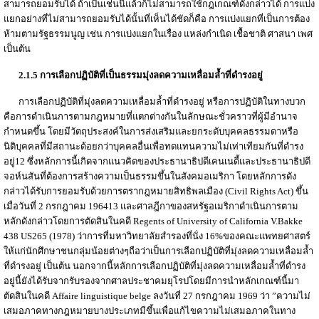
สามารถยอมรับได้ ถ้าเป็นเช่นนี้แล้วก็ไม่สามารถใช้กฎเกณฑ์ดังกล่าวได้ การแบ่ง
แยกอย่างที่ไม่สามารถยอมรับได้นั้นที่เห็นได้ชัดก็คือ การแบ่งแยกที่เป็นการต้อง
ห้ามตามรัฐธรรมนูญ เช่น การแบ่งแยกในเรื่อง แหล่งกำเนิด เชื้อชาติ ศาสนา เพศ
เป็นต้น
2.1.5 การเลือกปฏิบัติที่เป็นธรรมมุ่งลดความเหลื่อมล้ำที่ดำรงอยู่
การเลือกปฏิบัติที่มุ่งลดความเหลื่อมล้ำที่ดำรงอยู่ หรือการปฏิบัติในทางบวก
คือการดำเนินการตามกฎหมายที่แตกต่างกันในลักษณะชั่วคราวที่ผู้มีอำนาจ
กำหนดขึ้น โดยมีวัตถุประสงค์ในการส่งเสริมและยกระดับบุคคลธรรมดาหรือ
นิติบุคคลที่มีสถานะด้อยกว่าบุคคลอื่นเพื่อทดแทนความไม่เท่าเทียมกันที่ดำรง
อยู่12 ซึ่งหลักการนี้เกิดจากแนวคิดของประธานาธิปดีเคนเนดี้และประธานาธิปดี
จอห์นสันที่ต้องการสร้างความเป็นธรรมขึ้นในสังคมอเมริกา โดยหลักการดัง
กล่าวได้รับการยอมรับด้วยการตรากฎหมายสิทธิพลเมือง (Civil Rights Act) ขึ้น
เมื่อวันที่ 2 กรกฎาคม 196413 และศาลฎีกาของสหรัฐอเมริกาดำเนินการตาม
หลักดังกล่าวโดยการตัดสินในคดี Regents of University of California V.Bakke
438 US265 (1978) ว่าการที่มหาวิทยาลัยสำรองที่นั่ง 16%ของคณะแพทยศาสตร์
ให้แก่นักศึกษาชนกลุ่มน้อยต่างๆถือว่าเป็นการเลือกปฏิบัติที่มุ่งลดความเหลื่อมล้ำ
ที่ดำรงอยู่ เป็นต้น นอกจากนี้หลักการเลือกปฏิบัติที่มุ่งลดความเหลื่อมล้ำที่ดำรง
อยู่นี้ยังได้รับจากรับรองจากศาลประชาคมยุโรปโดยมีการนำหลักเกณฑ์นี้มา
ตัดสินในคดี Affaire linguistique belge ลงวันที่ 27 กรกฎาคม 1969 ว่า ”ความไม่
เสมอภาคทางกฎหมายบางประเภทมีขึ้นเพื่อแก้ไขความไม่เสมอภาคในทาง