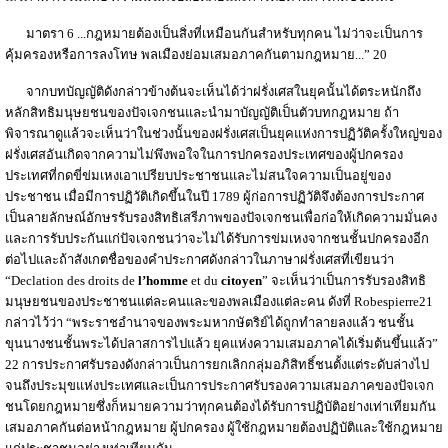
มาตรา 6 ...กฎหมายต้องเป็นสิ่งที่เหมือนกันสำหรับทุกคน ไม่ว่าจะเป็นการ
คุ้มครองหรือการลงโทษ พลเมืองย่อมเสมอภาคกันตามกฎหมาย...” 20
จากบทบัญญัติดังกล่าวข้างต้นจะเห็นได้ว่าฝรั่งเศสในยุคนั้นได้ตระหนักถึง
หลักสิทธิมนุษยชนของปัจเจกชนและนำมาบัญญัติเป็นตัวบทกฎหมาย ถ้า
พิจารณาดูแล้วจะเห็นว่าในช่วงนั้นของฝรั่งเศสเป็นยุคแห่งการปฏิวัติครั้งใหญ่ของ
ฝรั่งเศสอันเกิดจากความไม่พึงพอใจในการปกครองประเทศของผู้ปกครอง
ประเทศที่กดขี่ข่มเหงเอาเปรียบประชาชนและไม่สนใจความเป็นอยู่ของ
ประชาชน เมื่อมีการปฏิวัติเกิดขึ้นในปี 1789 ผู้ก่อการปฏิวัติจึงต้องการประกาศ
เป็นลายลักษณ์อักษรรับรองสิทธิเสรีภาพของปัจเจกชนเพื่อก่อให้เกิดความมั่นคง
และการรับประกันแก่ปัจเจกชนว่าจะไม่ได้รับการข่มเหงจากชนชั้นปกครองอีก
ต่อไปและถ้าสังเกตชื่อของคำประกาศดังกล่าวในภาษาฝรั่งเศสที่เขียนว่า
“Declation des droits de
l’homme
et du
citoyen
” จะเห็นว่าเป็นการรับรองสิทธิ
มนุษยชนของประชาชนแต่ละคนและของพลเมืองแต่ละคน ดังที่ Robespierre21
กล่าวไว้ว่า “พระราชอำนาจของพระมหากษัตริย์ได้ถูกทำลายลงแล้ว ชนชั้น
ขุนนางชนชั้นพระได้ปลาสการไปแล้ว ยุคแห่งความเสมอภาคได้เริ่มต้นขึ้นแล้ว”
22 การประกาศรับรองดังกล่าวเป็นการยกเลิกกลุ่มอภิสิทธิ์ชนตั้งแต่ระดับล่างไป
จนถึงประมุขแห่งประเทศและเป็นการประกาศรับรองความเสมอภาคของปัจเจก
ชนโดยกฎหมายซึ่งก็หมายความว่าทุกคนต้องได้รับการปฏิบัติอย่างเท่าเทียมกัน
เสมอภาคกันต่อหน้ากฎหมาย ผู้ปกครอง ผู้ใช้กฎหมายต้องปฏิบัติและใช้กฎหมาย