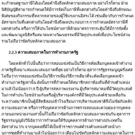
จะกำหนดฐานภาษีได้เองโดยคำนึงถึงหลักความเสมอภาค อย่างไรก็ตาม ฝ่าย
นิติบัญญัติสามารถกำหนดให้มีการจัดเก็บภาษีที่แตกต่างกันโดยคำนึงถึงลักษณะ
พิเศษของกิจกรรมที่หลากหลายของผู้ใช้แรงงานอิสระได้ เช่นเดียวกับการกำหนด
อัตรายกเว้นที่แตกต่างกันโดยคำนึงถึงผลประกอบการ การกำหนดอัตราภาษีที่
แตกต่างกัน หรือการให้ประโยชน์ทางภาษีด้วยมาตรการกระตุ้นให้มีการจัดตั้ง
และพัฒนามูลนิธิหรือสมาคมทางวัฒนธรรมที่มีวัตถุประสงค์เพื่อประโยชน์ส่วน
รวมไม่ถือว่าขัดกับหลักความเสมอภาค
2.2.3 ความเสมอภาคในการทำงานภาครัฐ
โดยหลักทั่วไปนั้นถือว่าการสอบแข่งขันเป็นวิธีการคัดเลือกบุคคลเข้าทำงาน
ภาครัฐที่เหมาะสมและเสมอภาคที่สุด อย่างไรก็ตาม ตุลาการรัฐธรรมนูญฝรั่งเศส
ไม่ถือว่าการสอบแข่งขันเป็นวิธีการเพียงวิธีการเดียวที่จะคัดเลือกบุคคลเข้า
ทำงานภาครัฐเท่านั้น ดังนั้นการที่กำหนดให้สมาชิกสภาท้องถิ่นที่ดำรงตำแหน่ง
มาแล้วไม่น้อยกว่า 8 ปี ผู้บริหารสหภาพแรงงาน ผู้บริหารสมาคมที่มีวัตถุประสงค์
ในการทำประโยชน์ร่วมกันหรือผู้บริหารองค์กรที่มีวัตถุประสงค์ช่วยเหลือกัน
ระหว่างสมาชิกเป็นผู้มีสิทธิสอบเข้าโรงเรียนการบริหารแห่งชาติจึงไม่ขัดกับหลัก
ความเสมอภาค หรือการรับบุคคลากรด้านการตรวจสอบและควบคุมจากบุคคล
ภายนอกหน่วยงานเท่านั้นก็ไม่ถือว่าขัดกับหลักความเสมอภาคเช่นกัน ตุลาการ
รัฐธรรมนูญยังวินิฉัยว่าการกำหนดให้รับบุคคลากรด้านการต่างประเทศใน
อัตราส่วน 5% จากบุคคลที่มิได้เป็นข้าราชการแต่ดำรงตำแหน่งหัวหน้างา
นการฑูตที่ทำงานมาแล้วไม่น้อยกว่า 6 เดือนไม่ขัดกับหลักความเสมอภาคในการ