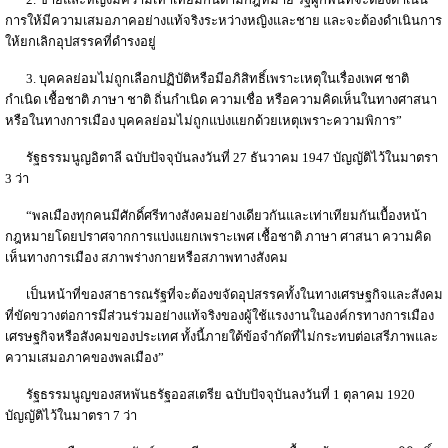
การให้มีความเสมอภาคอย่างแท้จริงระหว่างหญิงและชาย และจะต้องดำเนินการ
ให้ยกเลิกอุปสรรคที่ดำรงอยู่
3. บุคคลย่อมไม่ถูกเลือกปฏิบัติหรือมีอภิสิทธิ์เพราะเหตุในเรื่องเพศ ชาติ
กำเนิด เชื้อชาติ ภาษา ชาติ ถิ่นกำเนิด ความเชื่อ หรือความคิดเห็นในทางศาสนา
หรือในทางการเมือง บุคคลย่อมไม่ถูกแบ่งแยกด้วยเหตุเพราะความพิการ”
รัฐธรรมนูญอิตาลี ฉบับปัจจุบันลงวันที่ 27 ธันวาคม 1947 บัญญัติไว้ในมาตรา
3 ว่า
“พลเมืองทุกคนมีศักดิ์ศรีทางสังคมอย่างเดียวกันและเท่าเทียมกันเบื้องหน้า
กฎหมายโดยปราศจากการแบ่งแยกเพราะเพศ เชื้อชาติ ภาษา ศาสนา ความคิด
เห็นทางการเมือง สภาพร่างกายหรือสภาพทางสังคม
เป็นหน้าที่ของสาธารณรัฐที่จะต้องขจัดอุปสรรคทั้งในทางเศรษฐกิจและสังคม
ที่ขัดขวางต่อการมีส่วนร่วมอย่างแท้จริงของผู้ใช้แรงงานในองค์กรทางการเมือง
เศรษฐกิจหรือสังคมของประเทศ ทั้งนี้ภายใต้ข้อจำกัดที่ไม่กระทบต่อเสรีภาพและ
ความเสมอภาคของพลเมือง”
รัฐธรรมนูญของสหพันธรัฐออสเตรีย ฉบับปัจจุบันลงวันที่ 1 ตุลาคม 1920
บัญญัติไว้ในมาตรา 7 ว่า