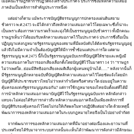
เมื่อคณะราษฎรทำการปฏิวัติจึงได้ร่างประกาศ 6 ประการซึ่งมีหลักความเสมอ
ภาคอันเป็นหลักการสำคัญประการหนึ่ง6
แต่อย่างก็ตาม แม้พระราชบัญญัติธรรมนูญการปกครองแผ่นดินสยาม
ชั่วคราว พ.ศ.2475 จะมิได้กล่าวถึงหลักความเสมอภาคไว้โดยเฉพาะซึ่งก็น่าจะ
เป็นเพราะต้องการความรวดเร็วและมุ่งให้เป็นธรรมนูญฉบับชั่วคราว ทั้งอีกคณะ
ราษฎรเห็นว่าได้ยอมรับหลักความเสมอภาคไว้ในประกาศ 6 ประการซึ่งถือเป็น
ปฏิญญาแห่งกฎหมายรัฐธรรมนูญของสยามที่มีผลบังคับได้ดังเช่นรัฐธรรมนูญอยู่
แล้วจึงไม่มีความจำเป็นต้องบัญญัติให้มีการซ้ำซ้อนแต่ประการใด แต่ตาม
รัฐธรรมนูญ พ.ศ.2475 นี้ก็เป็นรัฐธรรมนูญฉบับแรกที่บัญญัติให้ชายและหญิงมี
ความเสมอภาคในการออกเสียงเลือกตั้งโดยบัญญัติไว้ในมาตรา 14 ว่า “ราษฎร
ไม่ว่าเพศใด...ย่อมมีสิทธิออกเสียงลงมติเลือกผู้แทนหมู่บ้านได้.......” หลังจากนั้นก็
มีรัฐธรรมนูญอีกหลายฉบับที่บัญญัติหลักความเสมอภาคไว้โดยชัดแจ้งโดยมัก
บัญญัติให้ประชาชนชาวไทยไม่ว่าเหล่ากำเนิดหรือศาสนาใด ย่อมอยู่ในความ
คุ้มครองแห่งรัฐธรรมนูญเสมอกัน7 แต่การใช้กฎหมายของไทยนับตั้งแต่ที่ได้มี
การนำหลักความเสมอภาคมาบัญญัติไว้ในรัฐธรรมนูญฉบับแรก หลักดังกล่าว
แทบจะไม่ค่อยได้รับการกล่าวถึง หลักความเสมอภาคจึงเป็นเพียงหลักการที่
บัญญัติรับรองคุ้มครองไว้โดยไม่ก่อให้เกิดผลในทางปฏิบัติแต่อย่างใด ด้วยเหตุนี้
พัฒนาการของหลักความเสมอภาคในระบบกฎหมายไทยจึงเป็นไปอย่างจำกัด8
จากพัฒนาการของหลักความเสมอภาคที่มีมาอย่างต่อเนื่องและยาวนานที่
ประเทศไทยได้รับมาจากระบบสากลนั้นจะเห็นได้ว่าพัฒนาการดังกล่าวมีลักษณะ