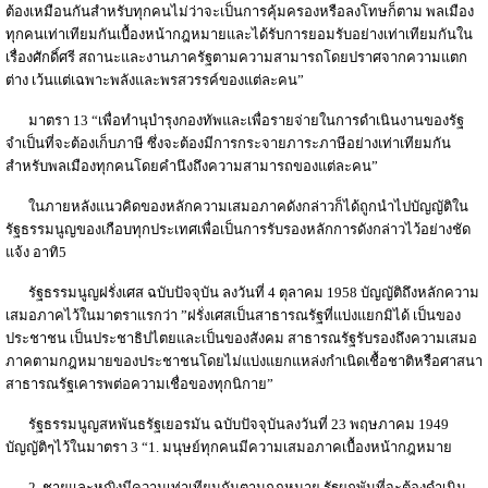
ต้องเหมือนกันสำหรับทุกคนไม่ว่าจะเป็นการคุ้มครองหรือลงโทษก็ตาม พลเมือง
ทุกคนเท่าเทียมกันเบื้องหน้ากฎหมายและได้รับการยอมรับอย่างเท่าเทียมกันใน
เรื่องศักดิ์ศรี สถานะและงานภาครัฐตามความสามารถโดยปราศจากความแตก
ต่าง เว้นแต่เฉพาะพลังและพรสวรรค์ของแต่ละคน”
มาตรา 13 “เพื่อทำนุบำรุงกองทัพและเพื่อรายจ่ายในการดำเนินงานของรัฐ
จำเป็นที่จะต้องเก็บภาษี ซึ่งจะต้องมีการกระจายภาระภาษีอย่างเท่าเทียมกัน
สำหรับพลเมืองทุกคนโดยคำนึงถึงความสามารถของแต่ละคน”
ในภายหลังแนวคิดของหลักความเสมอภาคดังกล่าวก็ได้ถูกนำไปบัญญัติใน
รัฐธรรมนูญของเกือบทุกประเทศเพื่อเป็นการรับรองหลักการดังกล่าวไว้อย่างชัด
แจ้ง อาทิ5
รัฐธรรมนูญฝรั่งเศส ฉบับปัจจุบัน ลงวันที่ 4 ตุลาคม 1958 บัญญัติถึงหลักความ
เสมอภาคไว้ในมาตราแรกว่า ”ฝรั่งเศสเป็นสาธารณรัฐที่แบ่งแยกมิได้ เป็นของ
ประชาชน เป็นประชาธิปไตยและเป็นของสังคม สาธารณรัฐรับรองถึงความเสมอ
ภาคตามกฎหมายของประชาชนโดยไม่แบ่งแยกแหล่งกำเนิดเชื้อชาติหรือศาสนา
สาธารณรัฐเคารพต่อความเชื่อของทุกนิกาย”
รัฐธรรมนูญสหพันธรัฐเยอรมัน ฉบับปัจจุบันลงวันที่ 23 พฤษภาคม 1949
บัญญัติๆไว้ในมาตรา 3 “1. มนุษย์ทุกคนมีความเสมอภาคเบื้องหน้ากฎหมาย
2. ชายและหญิงมีความเท่าเทียมกันตามกฎหมาย รัฐผูกพันที่จะต้องดำเนิน