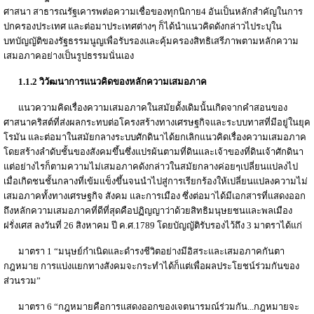
ศาสนา สาธารณรัฐเคารพต่อความเชื่อของทุกนิกาย4 อันเป็นหลักสำคัญในการ
ปกครองประเทศ และต่อมาประเทศต่างๆ ก็ได้นำแนวคิดดังกล่าวไประบุใน
บทบัญญัติของรัฐธรรมนูญเพื่อรับรองและคุ้มครองสิทธิเสรีภาพตามหลักความ
เสมอภาคอย่างเป็นรูปธรรมนั่นเอง
1.1.2 วิวัฒนาการแนวคิดของหลักความเสมอภาค
แนวความคิดเรื่องความเสมอภาคในสมัยดั้งเดิมนั้นเกิดจากคำสอนของ
ศาสนาคริสต์ที่ส่งผลกระทบต่อโครงสร้างทางเศรษฐกิจและระบบทาสที่มีอยู่ในยุค
โรมัน และต่อมาในสมัยกลางระบบศักดินาได้ยกเลิกแนวคิดเรื่องความเสมอภาค
โดยสร้างลำดับชั้นของสังคมขึ้นซึ่งแปรผ้นตามที่ดินและเจ้าของที่ดินเจ้าศักดินา
แต่อย่างไรก็ตามความไม่เสมอภาคดังกล่าวในสมัยกลางค่อยๆเปลี่ยนแปลงไป
เมื่อเกิดชนชั้นกลางที่เข้มแข็งขึ้นจนนำไปสู่การเรียกร้องให้เปลี่ยนแปลงความไม่
เสมอภาคทั้งทางเศรษฐกิจ สังคม และการเมือง ซึ่งต่อมาได้มีเอกสารที่แสดงออก
ถึงหลักความเสมอภาคที่ดีที่สุดคือปฏิญญาว่าด้วยสิทธิมนุษยชนและพลเมือง
ฝรั่งเศส ลงวันที่ 26 สิงหาคม ปี ค.ศ.1789 โดยบัญญัติรับรองไว้ถึง 3 มาตราได้แก่
มาตรา 1 “มนุษย์กำเนิดและดำรงชีวิตอย่างมีอิสระและเสมอภาคกันตา
กฎหมาย การแบ่งแยกทางสังคมจะกระทำได้ก็แต่เพื่อผลประโยชน์ร่วมกันของ
ส่วนรวม”
มาตรา 6 “กฎหมายคือการแสดงออกของเจตนารมณ์ร่วมกัน...กฎหมายจะ