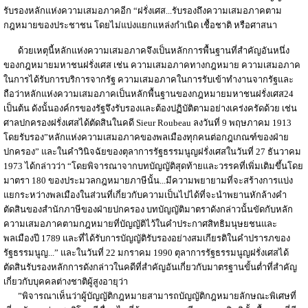
รับรองหลักแห่งความเสมอภาคอีก “ฝรั่งเศส...รับรองถึงความเสมอภาคตาม
กฎหมายของประชาชน โดยไม่แบ่งแยกแหล่งกำเนิด เชื้อชาติ หรือศาสนา
ด้วยเหตุนี้หลักแห่งความเสมอภาคจึงเป็นหลักการพื้นฐานที่สำคัญอันหนึ่ง
ของกฎหมายมหาชนฝรั่งเศส เช่น ความเสมอภาคทางกฎหมาย ความเสมอภาค
ในการได้รับการบริการจากรัฐ ความเสมอภาคในการรับเข้าทำงานจากรัฐและ
ถือว่าหลักแห่งความเสมอภาคเป็นหลักพื้นฐานของกฎหมายมหาชนฝรั่งเศส24
เป็นต้น ดังนั้นองค์กรของรัฐจึงรับรองและต้องปฏิบัติตามอย่างเคร่งครัดด้วย เช่น
ศาลปกครองฝรั่งเศสได้ตัดสินในคดี Sieur Roubeau ลงวันที่ 9 พฤษภาคม 1913
โดยรับรอง”หลักแห่งความเสมอภาคของพลเมืองทุกคนต่อกฎเกณฑ์ของฝ่าย
ปกครอง” และในคำวินิจฉัยของตุลาการรัฐธรรมนูญฝรั่งเศสในวันที่ 27 ธันวาคม
1973 ได้กล่าวว่า “โดยพิจารณาจากบทบัญญัติสุดท้ายและวรรคที่เพิ่มเติมขึ้นโดย
มาตรา 180 ของประมวลกฎหมายภาษีนั้น...มีความพยายามที่จะสร้างการแบ่ง
แยกระหว่างพลเมืองในส่วนที่เกี่ยวกับความเป็นไปได้ที่จะนำพยานหักล้างคำ
ตัดสินของสำนักภาษีของฝ่ายปกครอง บทบัญญัติมาตราดังกล่าวนั้นขัดกับหลัก
ความเสมอภาคตามกฎหมายที่บัญญัติไว้ในคำประกาศสิทธิมนุษยชนและ
พลเมืองปี 1789 และที่ได้รับการบัญญัติรับรองอย่างสมเกียรติในคำปรารภของ
รัฐธรรมนูญ...” และในวันที่ 22 มกราคม 1990 ตุลาการรัฐธรรมนูญฝรั่งเศสได้
ตัดสินรับรองหลักการดังกล่าวในคดีที่สำคัญอันเกี่ยวกับมาตรฐานขั้นต่ำที่สำคัญ
เกี่ยวกับบุคคลต่างชาติผู้สูงอายุว่า
”พิจารณาเห็นว่าผู้บัญญัติกฎหมายสามารถบัญญัติกฎหมายลักษณะพิเศษที่