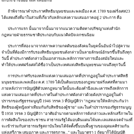
แก่ประชาชนอย่างเท่าเทียมกัน
ถ้าพิจารณาคำประกาศสิทธิมนุษยชนและพลเมือง ค.ศ. 1789 ของฝรั่งเศส23
ได้แสดงถึงที่มาในส่วนที่เกี่ยวกับหลักแห่งความเสมอภาคอยู่ 2 ประการ คือ
ประการแรก นั้นมาจากนั้นมาจากแนวความคิดทางปรัชญาแห่งสำนัก
กฎหมายฝ่ายธรรมชาติประกอบกับแนวคิดปัจเจกชนนิยม
ประการที่สอง มาจากสภาพความกดดันของสังคมในยุคนั้นอันนำไปสู่ความ
จำเป็นที่ต้องมีการรับรองสิทธิมนุษยชนดังกล่าวเป็นลายลักษณ์อักษรขึ้นจึนถึงทุก
วันนี้ คำประกาศดังกล่าวเป็นเอกสารและหลักการทางการเมืองสมัยใหม่และ
ทำให้ประเทศฝรั่งเศสได้ชื่อว่าเป็นประเทศแห่งสิทธิมนุษยชนมาจนถึงทุกวันนี้
การประกาศรับรองหลักแห่งความเสมอภาคที่ปรากฏอยู่ในคำประกาศสิทธิ
มนุษยชนและพลเมือง ค.ศ. 1789 ได้เป็นต้นแบบของกฎหมายฝรั่งเศสที่ตามมา
ภายหลังว่าการบัญญัติตัวบทกฎหมายใดนั้นจะต้องคำนึงและเคารพถึงหลักการ
แห่งความเสมอภาคที่ประกาศในคำประกาศดังกล่าวด้วยดังปรากฏอยู่ในคำ
ปรารภของรัฐธรรมนูญปี 1946 วรรค 3 ที่บัญญัติว่า ”กฎหมายให้หลักประกันว่า
สิทธิของผู้หญิงเท่าเทียมกันกับสิทธิของผู้ชาย” และในคำปรารภของรัฐธรรมนูญ
ปี 1958 วรรค 3 บัญญัติว่า “อาศัยอำนาจตามหลักการดังกล่าวและหลักเสรีภาพใน
การตัดสินใจของประชาชน สาธารณรัฐได้มอบดินแดนโพ้นทะเลแสดงเจตจำนงที่
จะเข้าร่วมกับสาธารณรัฐสถาบันใหม่ได้จัดตั้งขึ้นบนพื้นฐานของอุดมคติร่วมกัน
แห่งเสรีภาพ เสมอภาค และภารดรภาพ...” และในมาตรา 1 ถัดมาก็ได้บัญญัติ