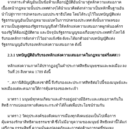
จากสาระสำคัญอันเป็นข้อห้ามเลือกปฏิบัติอันนำมาสู่หลักความเสมอภาค
เบื้องหน้ากฎหมายนั้นประเทศต่างๆได้นำแนวคิดดังกล่าวมาเป็นหลักพื้นฐานอัน
นำไปสู่การการปกครองระบอบประชาธิปไตย โดยได้ระบุไว้ในบทบัญญัติแห่ง
รัฐธรรมนูญอันเป็นกฎหมายแม่บทในการปกครองประเทศ ดังนั้นจากผลของ
ความเป็นสูงสุดของรัฐธรรมนูญจึงทำให้หลักแห่งความเสมอภาคผูกพันองค์กร
ของรัฐให้ต้องปฏิบัติตาม และปัจจุบันรัฐธรรมนูญของเกือบทุกประเทศทั่วโลกได้
รับรองหลักการดังกล่าวไว้อย่างแจ้งชัด ดังจะได้ยกตัวอย่างบทบัญญัติแห่ง
รัฐธรรมนูญอันรับรองหลักแห่งความเสมอภาค ดังนี้
2.3.1 บทบัญญัติอันรับรองหลักแห่งความเสมอภาคในกฎหมายฝรั่งเศส
19
หลักแห่งความภาคได้ปรากฏอยู่ในคำประกาศสิทธิมนุษยชนและพลเมือง ลง
วันที่ 26 สิงหาคม 1789 ดังนี้
“...สภานิติบัญญัติแห่งชาตินี้ จึงรับรองและประกาศสิทธิต่อไปนี้ของมนุษย์และ
พลเมืองแต่ละคนภายใต้การคุ้มครองของพระเจ้า
มาตรา 1 มนุษย์ทุกคนเกิดมาและดำรงอยู่อย่างมีอิสระและเสมอภาคกันใน
สิทธิ การแบ่งแยกทางสังคมจะกระทำได้ก็แต่เพื่อประโยชน์ร่วมกัน
มาตรา 2 วัตถุประสงค์ของสังคมการเมืองทุกสังคมย่อมเป็นไปเพื่อการ
คุ้มครองรักษาสิทธิตามธรรมชาติ ซึ่งไม่มีอายุความของมนุษย์ สิทธิเหล่านี้ได้แก่
เสรีภาพ กรรมสิทธิ์ ความมั่นคงปลอดภัยและการต่อต้านการกดขี่ข่มเหง