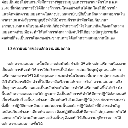
ค่อยเป็นค่อยไปจนกระทั่งมีการร่างรัฐธรรมนูญแห่งราชอาณาจักรไทย พ.ศ.
2540 ขึ้นพัฒนาการจึงได้มีการก้าวกระโดดอย่างเห็นได้ชัด โดยได้มีการนำ
แนวคิดหลักความเสมอภาคในต่างประเทศมาบัญญัติเป็นหลักความเสมอภาคใน
มาตรา 30 แห่งรัฐธรรมนูญจึงทำให้มีความก้าวหน้าทัดเทียมกับนานา
อารยประเทศ แต่ในขณะเดียวกันก็ต้องทำความเข้าใจในแนวคิดเรื่องหลักความ
เสมอภาคด้วยเพื่อจะทำให้หลักการดังกล่าวบังคับใช้ได้อย่างเป็นรูปธรรมซึ่ง
ผลลัพธ์ก็จะเป็นการคุ้มครองประชาชนภายใต้หลักความเสมอภาคนั่นเอง
1.2 ความหมายของหลักความเสมอภาค
หลักความเสมอภาคนั้นมีความสัมพันธ์อย่างใกล้ชิดกับหลักเสรีภาพเนื่องจาก
เป็นหลักการที่จะทำให้การใช้เสรีภาพเป็นไปอย่างเสมอกันทุกผู้ทุกคน แต่หาก
เสรีภาพสามารถใช้ได้เพียงบุคคลบางคนเท่านั้นในขณะที่คนบางกลุ่มบางคนเข้า
ถึงไม่ได้ในกรณีดังกล่าวก็ไม่ถือว่ามีเสรีภาพแต่ประการใด9 ความเสมอภาคจึง
เป็นฐานของเสรีภาพและเป็นหลักประกันในการทำให้เสรีภาพเกิดขึ้นได้จริง ดัง
นั้นหลักความเสมอภาคใต้กฎหมายจึงเป็นหลักการที่ทำให้มีการปฏิบัติต่อบุคคลที่
เกี่ยวข้องกับเรื่องนั้นๆ อย่างเท่าเทียมกันหรือไม่เลือกปฏิบัติ (non-discrimination)
ทั้งนี้การปฏิบัติตามหลักความเสมอภาคนั้นจะต้องปฏิบัติต่อสิ่งที่มีสาระสำคัญ
เหมือนกันอย่างเท่าเทียมกัน และจะต้องปฏิบัติต่อสิ่งที่มีสาระสำคัญแตกต่างกันให้
แตกต่างกันไปตามลักษณะของเรื่องนั้นๆ จึงจะทำให้เกิดความยุติธรรมภายใต้
หลักความเสมอภาคขึ้นได้