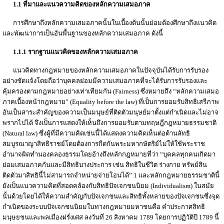
1.1 ที่มาและแนวความคิดของหลักความเสมอภาค
การศึกษาถึงหลักความเสมอภาคนั้นในเบื้องต้นนั้นย่อมต้องศึกษาถึงแนวคิด
และพัฒนาการเป็นอันพื้นฐานของหลักความเสมอภาค ดังนี้
1.1.1 รากฐานแนวคิดของหลักความเสมอภาค
แนวคิดทางกฎหมายของหลักความเสมอภาคในปัจจุบันได้รับการรับรอง
อย่างชัดแจ้งโดยถือว่าบุคคลย่อมมีความเสมอภาคที่จะได้รับการรับรองและ
คุ้มครองตามกฎหมายอย่างเท่าเทียมกัน (Fairness) ซึ่งหมายถึง “หลักความเสมอ
ภาคเบื้องหน้ากฎหมาย” (Equality before the law) ที่เป็นการยอมรับสิทธิเสรีภาพ
อันเป็นสาระสำคัญของความเป็นมนุษย์ที่ติดตัวมนุษย์มาตั้งแต่กำเนิดและไม่อาจ
พรากไปได้ จึงเป็นการแสดงให้เห็นถึงการยอมรับตามทฤษฎีกฎหมายธรรมชาติ
(Natural law) ซึ่งผู้ที่มีความคิดเช่นนี้ได้แสดงความคิดเห็นต่อต้านลัทธิ
สมบูรณาญาสิทธิราชย์โดยต้องการกีดกันพระมหากษัตริย์ไม่ให้ใช้พระราช
อำนาจผิดทำนองคลองธรรมโดยอ้างถึงหลักกฎหมายที่ว่า “บุคคลทุกคนเกิดมา
ย่อมเสมอภาคกันและมีสิทธิบางประการ เช่น สิทธิในชีวิต ร่างกาย ทรัพย์สิน
ติดตัวมาสิทธินี้ไม่สามารถจำหน่ายจ่ายโอนได้” 1 และหลักกฎหมายธรรมชาตินี้
ยังเป็นแนวความคิดที่สอดคล้องกับสิทธิปัจเจกชนนิยม (Individualism) ในสมัย
นั้นด้วยโดยได้ให้ความสำคัญกับปัจเจกชนและสิทธิทั้งหลายของปัจเจกชนซึ่งจุด
กำเนิดของระบบปัจเจกชนนิยมในทางกฎหมายมหาชนคือ คำประกาศสิทธิ
มนุษยชนและพลเมืองฝรั่งเศส ลงวันที่ 26 สิงหาคม 1789 โดยการปฏิวัติปี 1789 นี้