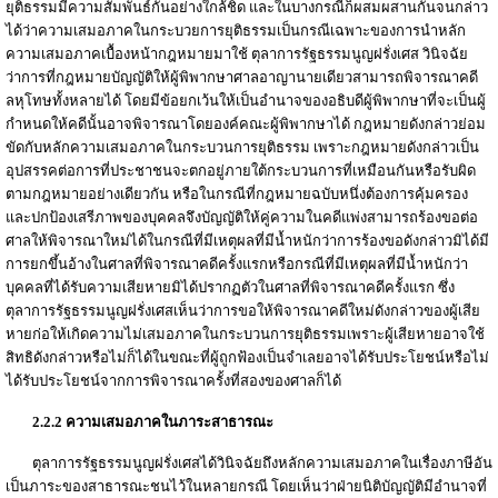
ยุติธรรมมีความสัมพันธ์กันอย่างใกล้ชิด และในบางกรณีก็ผสมผสานกันจนกล่าว
ได้ว่าความเสมอภาคในกระบวยการยุติธรรมเป็นกรณีเฉพาะของการนำหลัก
ความเสมอภาคเบื้องหน้ากฎหมายมาใช้ ตุลาการรัฐธรรมนูญฝรั่งเศส วินิจฉัย
ว่าการที่กฎหมายบัญญัติให้ผู้พิพากษาศาลอาญานายเดียวสามารถพิจารณาคดี
ลหุโทษทั้งหลายได้ โดยมีข้อยกเว้นให้เป็นอำนาจของอธิบดีผู้พิพากษาที่จะเป็นผู้
กำหนดให้คดีนั้นอาจพิจารณาโดยองค์คณะผู้พิพากษาได้ กฎหมายดังกล่าวย่อม
ขัดกับหลักความเสมอภาคในกระบวนการยุติธรรม เพราะกฎหมายดังกล่าวเป็น
อุปสรรคต่อการที่ประชาชนจะตกอยู่ภายใต้กระบวนการที่เหมือนกันหรือรับผิด
ตามกฎหมายอย่างเดียวกัน หรือในกรณีที่กฎหมายฉบับหนึ่งต้องการคุ้มครอง
และปกป้องเสรีภาพของบุคคลจึงบัญญัติให้คู่ความในคดีแพ่งสามารถร้องขอต่อ
ศาลให้พิจารณาใหม่ได้ในกรณีที่มีเหตุผลที่มีน้ำหนักว่าการร้องขอดังกล่าวมิได้มี
การยกขึ้นอ้างในศาลที่พิจารณาคดีครั้งแรกหรือกรณีที่มีเหตุผลที่มีน้ำหนักว่า
บุคคลที่ได้รับความเสียหายมิได้ปรากฏตัวในศาลที่พิจารณาคดีครั้งแรก ซึ่ง
ตุลาการรัฐธรรมนูญฝรั่งเศสเห็นว่าการขอให้พิจารณาคดีใหม่ดังกล่าวของผู้เสีย
หายก่อให้เกิดความไม่เสมอภาคในกระบวนการยุติธรรมเพราะผู้เสียหายอาจใช้
สิทธิดังกล่าวหรือไม่ก็ได้ในขณะที่ผู้ถูกฟ้องเป็นจำเลยอาจได้รับประโยชน์หรือไม่
ได้รับประโยชน์จากการพิจารณาครั้งที่สองของศาลก็ได้
2.2.2 ความเสมอภาคในภาระสาธารณะ
ตุลาการรัฐธรรมนูญฝรั่งเศสได้วินิจฉัยถึงหลักความเสมอภาคในเรื่องภาษีอัน
เป็นภาระของสาธารณะชนไว้ในหลายกรณี โดยเห็นว่าฝ่ายนิติบัญญัติมีอำนาจที่