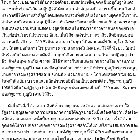
ได้ยกเลิกระบอบกษัตริย์ที่ปกครองด้วยระบบศักดินาซึ่งบุคคลขึ้นอยู่กับฐานันดร
และชนชั้นที่ตนสังกัด แต่ผู้ปฏิวัติได้ยกความสำคัญของปัจเจกชนขึ้นแทน โดยคำ
ประกาศนี้ให้ความสำคัญกับคนแต่ละคนรวมทั้งสิทธิเสรีภาพของบุคคลนั้นว่าเป็น
หัวใจของสังคม ตามทฤษฎีนี้ถือว่าหัวใจของสังคมอยู่ที่การยอมรับคุณค่าของทุก
คนแต่ละคนรวมกันเป็นสังคม รัฐหรือสังคมไม่สามารถก้าวก่ายสิทธิของเขาได้
เว้นเพื่อประโยชน์ส่วนร่วม2 อันจะเห็นได้จากคำประกาศว่าด้วยสิทธิมนุษยชน
และพลเมืองปี ค.ศ.1789 ซึ่งมีข้อความว่า “มนุษย์เกิดมาและมีชีวิตอยู่โดยอิสระ
และโดยเสมอกันภายใต้กฎหมายความแตกต่างในสังคมจะมีได้ก็เพื่อประโยชน์
อันร่วมกัน” ต่อมาความคิดที่ว่ามนุษย์เกิดมาย่อมเสมอภาคกันตามปฏิญญาว่า
ด้วยสิทธิมนุษยชนปีค.ศ.1789 นี้ได้รับการยืนยันและขยายความโดยอารัมภบท
ของรัฐธรรมนูญปี 1946 และปัจจุบันหลักการดังกล่าวได้ปรากฎอยู่ในรัฐธรรมนูญ
แห่งสาธารณะรัฐฝรั่งเศสฉบับลงวันที่ 3 มิถุนายน 1958 โดยได้แสดงความยึดมั่น
ในหลักสิทธิมนุษยชนและหลักอำนาจอธิปไตยเป็นของชาติโดยรัฐธรรมนูญปี
1958 ได้ยืนยันปฏิญญาว่าด้วยสิทธิมนุษยชนและพลเมืองปี 1789 และอารัมภบท
ของรัฐธรรมนูญปี 1946 ไว้ด้วย
ดังนั้นจึงถือได้ว่าความคิดที่เป็นรากฐานของหลักความเสมอภาคภายใต้
รัฐธรรมนูญและหลักความเสมอภาคภายใต้กฎหมายจึงเป็นเรื่องเดียวกัน คือเรื่อง
หลักความเสมอภาคซึ่งเป็นรากฐานของระบอบประชาธิปไตยดังจะเห็นได้จาก
อุดมคติในการปกครองของสาธารณะรัฐฝรั่งเศสอันได้แก่ เสรีภาพ เสมอภาค และ
ภารดรภาพ3 ประกอบกับมาตรา 1 แห่งรัฐธรรมนูญนี้ที่ได้รับรองถึงความเสมอ
ภาคตามกฎหมายของประชาชนโดยไม่แบ่งแยกแหล่งกำเนิด เชื้อชาติ หรือ