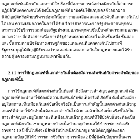
กฎเกณฑ์เช่นเดียวกัน แต่หากมิใช่เรื่องที่มีสภาพการณ์อย่างเดียวกันก็สามารถ
ปฏิบัติให้แตกต่างกันได้ ดังนั้นกฎเกณฑ์ที่มาบังคับใช้แก่บุคคลซึ่งออกฝ่าย
นิติบัญญัติหรือฝ่ายบริหารย่อมมีเนื้อหา รายละเอียด และผลบังคับที่แตกต่างกันไป
ได้ เช่น ความเสมอภาคในการได้รับบริการสาธารณะจากรัฐประชาชนทุกคน
สามารถใช้บริการรถเมล์ของรัฐอย่างเสมอภาคทุกคนซึ่งเป็นหลักความเสมอภาค
อย่างกว้างๆ อีกตัวอย่างหนึ่ง การที่รัฐกำหนดราคาตั๋วรถไฟเป็นชั้นหนึ่ง ชั้นสอง
และชั้นสามตามปัจจัยทางเศรษฐกิจของแต่ละคนที่แตกต่างกันไปตามที่
รัฐธรรมนูญได้บัญญัติรับรองว่าบุคคลย่อมเสมอภาคกันในกฎหมายและได้รับ
ความคุ้มครองตามกฎหมายเท่าเทียมกัน
2.1.2 การใช้กฎเกณฑ์ที่แตกต่างกันนั้นต้องมีความสัมพันธ์กับสาระสำคัญของ
กฎเกณฑ์นั้น
การใช้กฎเกณฑ์ที่แตกต่างกันนั้นต้องคำนึงถึงสาระสำคัญของกฎเกณฑ์ คือ
กฎเกณฑ์ที่จะนำมาใช้ต้องมีความสัมพันธ์กับข้อเท็จจริงที่เกิดขึ้น ดังนั้นถึงแม้จะ
อยู่ในสถานะที่เหมือนกันแต่ข้อเท็จจริงอันเป็นสาระสำคัญนั้นแตกต่างกันแล้วกฎ
เกณฑ์ที่นำมาใช้บังคับนั้นต้องแตกต่างกันไปด้วย แต่ถ้าเป็นข้อเท็จจริงที่ไม่เป็น
สาระสำคัญและอยู่ในสถานะที่เหมือนกันแล้วกฎเกณฑ์ที่ใช้บังคับนั้นจะต้องเป็น
กฎเกณฑ์เดียวกัน เช่นกฎหมายบำเหน็จบำนาญกำหนดให้ข้าราชการต้องรับ
ราชการ 10 ปี ขึ้นไปจึงจะมีสิทธิรับบำเหน็จบำนาญ ฝ่ายนิติบัญญัติจะออก
กฎหมายบัญญัติให้ข้าราชการซึ่งรับราชการเพียง 2 ปีที่ผู้บังคับบัญชาเห็นควร