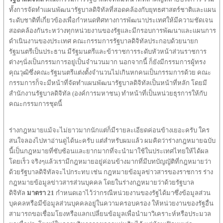
ทั้งการจัดทำแผนพัฒนารัฐบาลดิจิทัลที่สอดคล้องกับยุทธศาสตร์ชาติและแผน
ระดับชาติที่เกี่ยวข้องเพื่อกำหนดทิศทางการพัฒนาประเทศให้มีความชัดเจน
สอดคล้องกันระหว่างทุกหน่วยงานของรัฐและมีกรอบการพัฒนาและแผนการ
ดำเนินงานของประเทศ คณะกรรมการรัฐบาลดิจิทัลประกอบด้วยนายก
รัฐมนตรีเป็นประธาน มีรัฐมนตรีและข้าราชการระดับหัวหน้าส่วนราชการ
ต่างๆนั่งเป็นกรรมการอยู่เป็นจำนวนมาก นอกจากนี้ ก็ยังมีกรรมการผู้ทรง
คุณวุฒิซึ่งคณะรัฐมนตรีแต่งตั้งจำนวนไม่เกินหกคนเป็นกรรมการด้วย คณะ
กรรมการก็จะมีหน้าที่จัดทำแผนพัฒนารัฐบาลดิจิทัลเป็นหน้าที่หลัก โดยมี
สำนักงานรัฐบาลดิจิทัล (องค์การมหาชน) ทำหน้าที่เป็นหน่วยธุรการให้กับ
คณะกรรมการชุดนี้
ร่างกฎหมายแม้จะไม่ยาวมากนักแต่ก็มีรายละเอียดค่อนข้างเยอะครับ ใคร
สนใจลองไปหาอ่านดูได้นะครับ แต่สำหรับผมแล้ว ผมคิดว่าร่างกฎหมายฉบับ
นี้เป็นกฎหมายที่ซับซ้อนและยากมากที่จะนำมาใช้ในประเทศไทยให้ได้ผล
โดยเร็ว จริงๆแล้วเรามีกฎหมายอยู่ค่อนข้างมากที่มีบทบัญญัติที่กฎหมายว่า
ด้วยรัฐบาลดิจิทัลจะไปกระทบ เช่น กฎหมายข้อมูลข่าวสารของราชการ ร่าง
กฎหมายข้อมูลข่าวสารส่วนบุคคล โดยในร่างกฏหมายว่าด้วยรัฐบาล
ดิจิทัล
มาตรา
21
กำหนดเอาไว้ว่ากรณีหน่วยงานของรัฐได้มาซึ่งข้อมูลส่วน
บุคคลหรือมีข้อมูลส่วนบุคคลอยู่ในความครอบครอง ให้หน่วยงานของรัฐอื่น
สามารถขอเชื่อมโยงหรือแลกเปลี่ยนข้อมูลเพื่อนำมาวิเคราะห์หรือประมวล