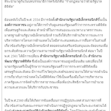
ที่จะนำมาดูกันในบทบรรณาธิการครั้งนี้ก็คือ “ร่างกฏหมายว่าด้วยรัฐบาล
ดิจิทัล”
ย้อนหลังไปในปี พ.ศ. 2554 มีการจัดตั้ง
สำนักงานรัฐบาลอิเล็กทรอนิกส์
ขึ้นเป็น
องค์การมหาชน
อยู่ภายใต้การกำกับดูแลของรัฐมนตรีว่าการกระทรวงดิจิทัล
เพื่อเศรษฐกิจและสังคม ทำหน้าที่ในการเสนอแนะแนวทาง มาตรการและ
มาตรฐานด้านรัฐบาลอิเล็กทรอนิกส์ รวมถึงให้บริการด้านวิชาการและการ
บริหารจัดการโครงการด้านเทคโนโลยีสาระสนเทศและการสื่อสารในส่วนที่
เกี่ยวข้องกับรัฐบาลอิเล็กทรอนิกส์ ตลอดจนส่งเสริมสนับสนุนและจัดอบรมเพื่อ
ยกระดับทักษะความรู้ความสามารถด้านรัฐบาลอิเล็กทรอนิกส์ ต่อมา ในปี
พ.ศ. 2561 ได้มีการเปลี่ยน
สำนักงานรัฐบาลอิเล็กทรอนิกส์
เป็น
สำนักงาน
พัฒนารัฐบาลดิจิทัล
ซึ่งยังเป็นองค์การมหาชนอยู่เหมือนเดิม แต่เปลี่ยนให้
นายกรัฐมนตรีเป็นผู้รักษาการแทนรัฐมนตรีว่าการกระทรวงดิจิทัลเพื่อ
เศรษฐกิจและสังคม มีการแก้ไขวัตถุประสงค์ของหน่วยงานให้สามารถดำเนิน
การเกี่ยวกับการนำเทคโนโลยีดิจิทัลมาใช้เป็นเครื่องมือในการบริหารงาน
ภาครัฐและการจัดทำบริการสาธารณะเพื่อเพิ่มประสิทธิภาพในการอำนวย
ความสะดวกและให้บริการกับประชาชน
ในปี พ.ศ.2560 เพื่อให้เกิดการขับเคลื่อนการปฏิรูปประเทศ ส่วนราชการที่
เกี่ยวข้องร่วมกับคณะกรรมการดำเนินการปฏิรูปกฎหมายในระยะเร่งด่วนได้
จัดทำ
ร่างพระราชบัญญัติว่าด้วยรัฐบาลดิจิทัล
ขึ้น โดยมีวัตถุประสงค์เพื่อช่วย