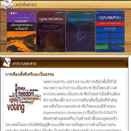
การ
เลือกตั้ง
ที่
เสรี
และ
เป็น
ธรรม
บทความ
สาระ
แม้ว่า
เราจะ
มีการ
เลือกตั้ง
ก็มิ
ได้
หมาย
ความ
ว่า
เราจะ
เป็น
ประ
ชาธิป
ไตย
แล้ว
แต่
หากประ
เทศจะ
เป็น
ประ
ชาธิป
ไตยจำ
เป็น
ที่
จะ
ต้อง
มีการ
เลือกตั้ง
เพราะ
การ
เลือกตั้ง
เป็น
สิ่งที่
สำ
คัญ
อย่าง
ยิ่ง
ในระ
บอบประ
ชาธิป
ไตย
แบบมีตัว
แทน
(representative democracy) ซึ่ง
เป็น
กระ
บวนการ
คัดสรรตัว
บุคคลที่
จะ
ไปทำ
หน้า
ที่
แทนบุคคลทั่ว
ประ
เทศ
ในสถาบันนิติบัญญัติ
และ
บริหารรวมถึง
ตุลาการด้วย
ในบางประ
เทศ
เช่น
สหรัฐอ
เมริกา
เป็น
ต้น
ในหนังสือ “รัฐศาสตร์
” ของ
อาจ
ารย์
ณัชชา