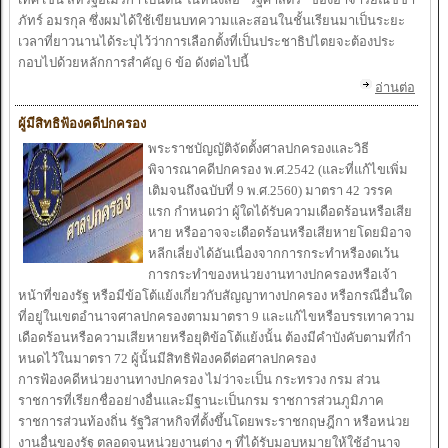
ภัทร์
อมรกุล ซึ่งผม
ได้
ใช้
เขียนบทความ
และ
สอน
ในชั้น
เรียนมา
เป็น
ระ
ยะ
เวลาที่
ยาวนาน
ได้ระ
บุ
ไว้ว่าการ
เลือกตั้ง
ที่
เป็น
ประ
ชาธิป
ไตยจะ
ต้อง
ประ
กอบ
ไปด้วย
หลักการสำ
คัญ 6 ข้อ ดัง
ต่อ
ไปนี้
อ่านต่อ
ผู้มีสิทธิฟ้อง
คดีปกครอง
พระ
ราชบัญญัติจัดตั้ง
ศาลปกครอง
และ
วิธี
พิจารณาคดีปกครอง พ.ศ.2542 (
และ
ที่
แก้
ไข
เพิ่ม
เติมจนถึง
ฉบับที่
9 พ.ศ.2560) มาตรา 42 วรรค
แรก กำ
หนดว่า ผู้
ใด
ได้รับ
ความ
เดือดร้อนหรือ
เสีย
หาย
หรือ
อาจ
จะ
เดือดร้อนหรือ
เสียหาย
โดยมิอาจ
หลีก
เลี่ยง
ได้อัน
เนื่องจาก
การกระ
ทำ
หรือ
งด
เว้น
การกระ
ทำ
ของ
หน่วยงาน
ทาง
ปกครองหรือ
เจ้า
หน้า
ที่
ของ
รัฐ หรือ
มีข้อ
โต้
แย้ง
เกี่ยวกับ
สัญญาทาง
ปกครอง หรือ
กรณีอื่น
ใด
ที่
อยู่
ใน
เขตอำ
นาจศาลปกครองตาม
มาตรา 9
และ
แก้
ไขหรือ
บรร
เทาความ
เดือดร้อนหรือ
ความ
เสียหาย
หรือ
ยุติข้อ
โต้
แย้งนั้น
ต้อง
มีคำ
บังคับตาม
ที่
กำ
หนด
ไว้
ในมาตรา 72 ผู้นั้น
มีสิทธิฟ้อง
คดีต่อ
ศาลปกครอง
การฟ้อง
คดีหน่วยงาน
ทาง
ปกครอง
ไม่ว่าจะ
เป็น
กระ
ทรวง กรม ส่วน
ราชการที่
เรียกชื่ออย่าง
อื่น
และ
มีฐานะ
เป็น
กรม ราชการส่วนภูมิภาค
ราชการส่วนท้องถิ่น รัฐวิสาหกิจที่
ตั้ง
ขึ้น
โดยพระ
ราชกฤษฎีกา หรือ
หน่วย
งาน
อื่นของ
รัฐ ตลอดจนหน่วยงาน
ต่าง ๆ ที่
ได้รับ
มอบหมาย
ให้
ใช้อำ
นาจ