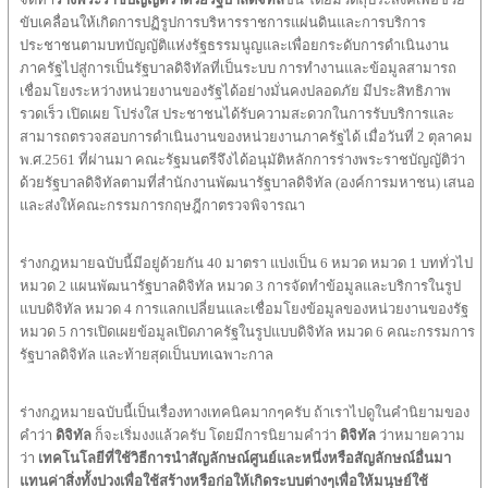
ขับเคลื่อนให้เกิดการปฏิรูปการบริหารราชการแผ่นดินและการบริการ
ประชาชนตามบทบัญญัติแห่งรัฐธรรมนูญและเพื่อยกระดับการดำเนินงาน
ภาครัฐไปสู่การเป็นรัฐบาลดิจิทัลที่เป็นระบบ การทำงานและข้อมูลสามารถ
เชื่อมโยงระหว่างหน่วยงานของรัฐได้อย่างมั่นคงปลอดภัย มีประสิทธิภาพ
รวดเร็ว เปิดเผย โปร่งใส ประชาชนได้รับความสะดวกในการรับบริการและ
สามารถตรวจสอบการดำเนินงานของหน่วยงานภาครัฐได้ เมื่อวันที่ 2 ตุลาคม
พ.ศ.2561 ที่ผ่านมา คณะรัฐมนตรีจึงได้อนุมัติหลักการร่างพระราชบัญญัติว่า
ด้วยรัฐบาลดิจิทัลตามที่สำนักงานพัฒนารัฐบาลดิจิทัล (องค์การมหาชน) เสนอ
และส่งให้คณะกรรมการกฤษฎีกาตรวจพิจารณา
ร่างกฎหมายฉบับนี้มีอยู่ด้วยกัน 40 มาตรา แบ่งเป็น 6 หมวด หมวด 1 บททั่วไป
หมวด 2 แผนพัฒนารัฐบาลดิจิทัล หมวด 3 การจัดทำข้อมูลและบริการในรูป
แบบดิจิทัล หมวด 4 การแลกเปลี่ยนและเชื่อมโยงข้อมูลของหน่วยงานของรัฐ
หมวด 5 การเปิดเผยข้อมูลเปิดภาครัฐในรูปแบบดิจิทัล หมวด 6 คณะกรรมการ
รัฐบาลดิจิทัล และท้ายสุดเป็นบทเฉพาะกาล
ร่างกฎหมายฉบับนี้เป็นเรื่องทางเทคนิคมากๆครับ ถ้าเราไปดูในคำนิยามของ
คำว่า
ดิจิทัล
ก็จะเริ่มงงแล้วครับ โดยมีการนิยามคำว่า
ดิจิทัล
ว่าหมายความ
ว่า
เทคโนโลยีที่ใช้วิธีการนำสัญลักษณ์ศูนย์และหนึ่งหรือสัญลักษณ์อื่นมา
แทนค่าสิ่งทั้งปวงเพื่อใช้สร้างหรือก่อให้เกิดระบบต่างๆเพื่อให้มนุษย์ใช้