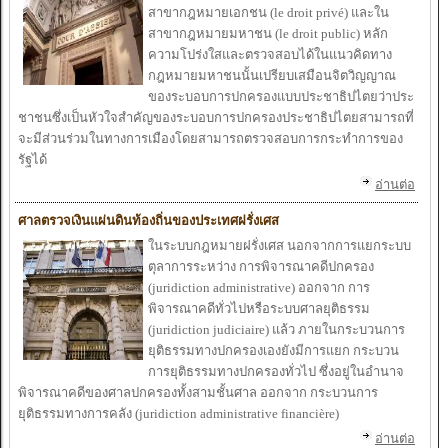
สาขากฎหมาย
เอกชน (le droit privé
)
และ
ใน
สาขากฎหมาย
มหาชน (le droit public) หลัก
ความ
โปร่ง
ใส
และ
ตรวจ
สอบ
ได้
ใน
แนวคิดทาง
กฎหมาย
มหาชนนั้น
เปรียบ
เสมือนจิตวิญญาณ
ของ
ระ
บอบการปกครอง
แบบประ
ชาธิป
ไตยว่าประ
ชาชนซึ่ง
เป็น
หัว
ใจสำ
คัญของ
ระ
บอบการปกครองประ
ชาธิป
ไตยสามารถ
ที่
จะ
มีส่วนร่วม
ในทาง
การ
เมือง
โดยสามารถ
ตรวจ
สอบ
การกระ
ทำ
การของ
รัฐ
ได้
อ่านต่อ
ศาลตรวจ
เงิน
แผ่นดินท้องถิ่นของ
ประ
เทศฝรั่ง
เศส
ในระ
บบกฎหมาย
ฝรั่ง
เศส นอกจาก
การ
แยกระ
บบ
ตุลาการระ
หว่าง การพิจารณาคดีปกครอง
(juridiction administrative) ออก
จาก
การ
พิจารณาคดีทั่ว
ไปหรือ
ระ
บบศาลยุติธรรม
(juridiction judiciaire)
แล้ว
ภาย
ในกระ
บวนการ
ยุติธรรมทาง
ปกครอง
เองยังมีการ
แยก กระ
บวน
การยุติธรรมทาง
ปกครองทั่ว
ไป ซึ่งอยู่
ในอำ
นาจ
พิจารณาคดีของ
ศาลปกครองทั้ง
สามชั้นศาล ออก
จาก
กระ
บวนการ
ยุติธรรมทาง
การคลัง (juridiction administrative financiè
re)
อ่านต่อ