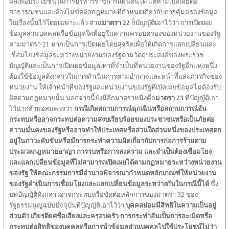
ผลเพื่อประโยชน์ในการบริหารราชการแผ่นดินได้ แต่ห้ามเปิดเผยต่อ
สาธารณชนและต้องไม่ขัดต่อกฎหมายที่กำหนดเกี่ยวกับการคุ้มครองข้อมูล
ในเรื่องนั้นไว้โดยเฉพาะแล้ว ส่วน
มาตรา
22
ก็บัญญัติเอาไว้ว่า การเปิดเผย
ข้อมูลส่วนบุคคลหรือข้อมูลใดที่อยู่ในความครอบครองของหน่วยงานของรัฐ
ตามมาตรา 21 หากเป็นการเปิดเผยโดยสุจริตเพื่อให้เกิดการแลกเปลี่ยนและ
เชื่อมโยงข้อมูลระหว่างหน่วยงานของรัฐตามวัตถุประสงค์ของพระราช
บัญญัติและเป็นการเปิดเผยข้อมูลเท่าที่จำเป็นที่หน่วยงานของรัฐอีกแห่งหนึ่ง
ต้องใช้ข้อมูลดังกล่าวในการดำเนินการตามอำนาจและหน้าที่และภารกิจของ
หน่วยงาน ให้เจ้าหน้าที่ของรัฐและหน่วยงานของรัฐที่เปิดเผยข้อมูลไม่ต้องรับ
ผิดตามกฏหมายนั้น นอกจากนี้ยังมีอีกมาตราหนึ่งคือ
มาตรา
23
ที่บัญญัติเอา
ไว้น่ากลัวพอสมควรว่า
กรณีเกิดสถานการณ์ฉุกเฉินหรือสถานการณ์อัน
กระทบหรืออาจกระทบต่อความสงบเรียบร้อยของประชาชนหรือเป็นภัยต่อ
ความมั่นคงของรัฐหรืออาจทำให้ประเทศหรือส่วนใดส่วนหนึ่งของประเทศตก
อยู่ในภาวะคับขันหรือมีการกระทำความผิดเกี่ยวกับการก่อการร้ายตาม
ประมวลกฎหมายอาญา การรบหรือการสงคราม และจำเป็นต้องเชื่อมโยง
และแลกเปลี่ยนข้อมูลที่ไม่สามารถเปิดเผยได้ตามกฏหมายระหว่างหน่วยงาน
ของรัฐ ให้คณะกรรมการมีอำนาจพิจารณากำหนดหลักเกณฑ์ให้หน่วยงาน
ของรัฐดำเนินการเชื่อมโยงและแลกเปลี่ยนข้อมูลระหว่างกันในกรณีนี้ได้
ซึ่ง
บทบัญญัติดังกล่าวอาจกระทบหรือขัดต่อหลักการของมาตรา 32 ของ
รัฐธรรมนูญฉบับปัจจุบันที่บัญญัติเอาไว้ว่า
บุคคลย่อมมีสิทธิในความเป็นอยู่
ส่วนตัว
เกียรติยศชื่อเสียงและครอบครัว
การกระทำอันเป็นการละเมิดหรือ
กระทบต่อสิทธิของบุคคลหรือการนำข้อมูลส่วนบุคคลไปใช้ประโยชน์ไม่ว่า