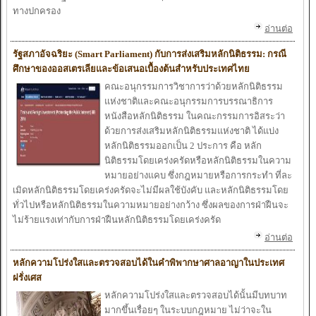
ทาง
ปกครอง
อ่านต่อ
รัฐสภาอัจฉริยะ
(Smart Parliament) กับ
การส่ง
เสริมหลักนิติธรรม: กรณี
ศึกษาของ
ออส
เตร
เลีย
และ
ข้อ
เสนอ
เบื้องต้นสำ
หรับ
ประ
เทศ
ไทย
คณะ
อนุกรรมการวิชาการว่าด้วย
หลักนิติธรรม
แห่งชาติ
และ
คณะ
อนุกรรมการบรรณาธิการ
หนังสือหลักนิติธรรม
ในคณะ
กรรมการอิสระ
ว่า
ด้วย
การส่ง
เสริมหลักนิติธรรม
แห่งชาติ
ได้
แบ่ง
หลักนิติธรรมออก
เป็น
2 ประ
การ คือ
หลัก
นิติธรรม
โดย
เคร่งครัดหรือ
หลักนิติธรรม
ในความ
หมาย
อย่าง
แคบ ซึ่งกฎหมาย
หรือ
การกระ
ทำ
ที่
ละ
เมิดหลักนิติธรรม
โดย
เคร่งครัดจะ
ไม่มีผล
ใช้บังคับ
และ
หลักนิติธรรม
โดย
ทั่ว
ไปหรือ
หลักนิติธรรม
ในความ
หมาย
อย่าง
กว้าง ซึ่งผลของ
การฝ่าฝืนจะ
ไม่ร้าย
แรง
เท่ากับ
การฝ่าฝืนหลักนิติธรรม
โดย
เคร่งครัด
อ่านต่อ
หลักความ
โปร่ง
ใส
และ
ตรวจ
สอบ
ได้
ในคำ
พิพากษาศาลอาญา
ในประ
เทศ
ฝรั่ง
เศส
หลักความ
โปร่ง
ใส
และ
ตรวจ
สอบ
ได้นั้น
มีบทบาท
มากขึ้น
เรื่อยๆ
ในระ
บบกฎหมาย
ไม่ว่าจะ
ใน