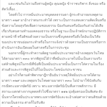
และเช่นกันไม่รวมถึงท่านผู้หญิง คุณหญิง ข้าราชบริพาร สิ่งของ หรือ
สัตว์เลี้ยง…
โดยทั่วไป การหมิ่นประมาทบุคคลธรรมดา ผู้กระทำอาจยกเหตุตาม
มาตรา ๓๒๙ มาอ้างว่าตนกระทำได้ เพราะเป็นการแสดงความคิดเห็นหรือ
ข้อความโดยสุจริตเพื่อความชอบธรรม ป้องกันตนหรือป้องกันส่วนได้เสีย
เกี่ยวกับตนตามทำนองคลองธรรม หรือในฐานะเป็นเจ้าพนักงานปฏิบัติการ
ตามหน้าที่ หรือติชมด้วยความเป็นธรรมซึ่งบุคคลหรือสิ่งใดอันเป็นวิสัย
ของประชาชนย่อมกระทำหรือในการแจ้งข่าวด้วยความเป็นธรรมหรือการ
ดำเนินการอันเปิดเผยในศาลหรือในการประชุม
นอกจากนี้ผู้กระทำความผิดฐานหมิ่นประมาทอาจอ้างเหตุยกเว้นโทษ
ได้ตามมาตรา ๓๓๐ หากพิสูจน์ได้ว่าที่หมิ่นประมาทไปนั้นเป็นความจริง
แต่ห้ามพิสูจน์ในกรณีที่ข้อที่เป็นหมิ่นประมาทนั้นเป็นการใส่ความในเรื่อง
ส่วนตัวและการพิสูจน์ไปก็ไม่เป็นประโยชน์แก่ประชาชน
อย่างไรก็ตามคำพิพากษาฎีกายืนยันว่าเหตุให้หมิ่นประมาทได้ตาม
มาตรา ๓๒๙ และเหตุยกเว้นโทษตามมาตรา ๓๓๐ ไม่นำมาใช้บังคับกับ
กรณีพระมหากษัตริย์ เพราะ พระมหากษัตริย์เป็นที่เคารพสักการะ มี
สถานะแตกต่างจากบุคคลทั่วไปซึ่งมาตรา ๑๑๒ มุ่งคุ้มครองเป็นพิเศษ ดัง
นั้นหากใครหมิ่นประมาทพระมหากษัตริย์และจะอ้างต่อศาลว่าตนติชมด้วย
ความเป็นธรรม ศาลก็ไม่รับฟัง