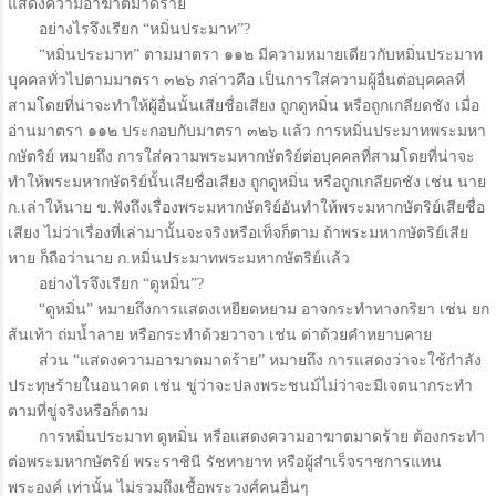
แสดงความอาฆาตมาดร้าย
อย่างไรจึงเรียก “หมิ่นประมาท”?
“หมิ่นประมาท” ตามมาตรา ๑๑๒ มีความหมายเดียวกับหมิ่นประมาท
บุคคลทั่วไปตามมาตรา ๓๒๖ กล่าวคือ เป็นการใส่ความผู้อื่นต่อบุคคลที่
สามโดยที่น่าจะทำให้ผู้อื่นนั้นเสียชื่อเสียง ถูกดูหมิ่น หรือถูกเกลียดชัง เมื่อ
อ่านมาตรา ๑๑๒ ประกอบกับมาตรา ๓๒๖ แล้ว การหมิ่นประมาทพระมหา
กษัตริย์ หมายถึง การใส่ความพระมหากษัตริย์ต่อบุคคลที่สามโดยที่น่าจะ
ทำให้พระมหากษัตริย์นั้นเสียชื่อเสียง ถูกดูหมิ่น หรือถูกเกลียดชัง เช่น นาย
ก.เล่าให้นาย ข.ฟังถึงเรื่องพระมหากษัตริย์อันทำให้พระมหากษัตริย์เสียชื่อ
เสียง ไม่ว่าเรื่องที่เล่ามานั้นจะจริงหรือเท็จก็ตาม ถ้าพระมหากษัตริย์เสีย
หาย ก็ถือว่านาย ก.หมิ่นประมาทพระมหากษัตริย์แล้ว
อย่างไรจึงเรียก “ดูหมิ่น”?
“ดูหมิ่น” หมายถึงการแสดงเหยียดหยาม อาจกระทำทางกริยา เช่น ยก
ส้นเท้า ถ่มน้ำลาย หรือกระทำด้วยวาจา เช่น ด่าด้วยคำหยาบคาย
ส่วน “แสดงความอาฆาตมาดร้าย” หมายถึง การแสดงว่าจะใช้กำลัง
ประทุษร้ายในอนาคต เช่น ขู่ว่าจะปลงพระชนม์ไม่ว่าจะมีเจตนากระทำ
ตามที่ขู่จริงหรือก็ตาม
การหมิ่นประมาท ดูหมิ่น หรือแสดงความอาฆาตมาดร้าย ต้องกระทำ
ต่อพระมหากษัตริย์ พระราชินี รัชทายาท หรือผู้สำเร็จราชการแทน
พระองค์ เท่านั้น ไม่รวมถึงเชื้อพระวงศ์คนอื่นๆ