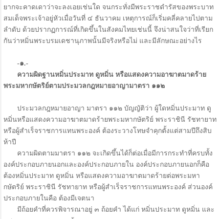
ยากจะคาดเดาว่าจะลงเอยเช่นใด จนกระทั่งมีพระราชดำรัสของพระบาท
สมเด็จพระเจ้าอยู่หัวเมื่อวันที่ ๔ ธันวาคม เหตุการณ์ก็เริ่มคลี่คลายไปตาม
ลำดับ ด้วยปรากฏการณ์ที่เกิดขึ้นในสังคมไทยเช่นนี้ จึงน่าสนใจว่าที่เรียก
กันว่าหมิ่นพระบรมเดชานุภาพนั้นมีจริงหรือไม่ และมีลักษณะอย่างไร
-๑.-
ความผิดฐานหมิ่นประมาท ดูหมิ่น หรือแสดงความอาฆาตมาดร้าย
พระมหากษัตริย์ตามประมวลกฎหมายอาญามาตรา ๑๑๒
ประมวลกฎหมายอาญา มาตรา ๑๑๒ บัญญัติว่า ผู้ใดหมิ่นประมาท ดู
หมิ่นหรือแสดงความอาฆาตมาดร้ายพระมหากษัตริย์ พระราชินี รัชทายาท
หรือผู้สำเร็จราชการแทนพระองค์ ต้องระวางโทษจำคุกตั้งแต่สามปีถึงสิบ
ห้าปี
ความผิดตามมาตรา ๑๑๒ จะเกิดขึ้นได้ก็ต่อเมื่อมีการกระทำที่ครบทั้ง
องค์ประกอบภายนอกและองค์ประกอบภายใน องค์ประกอบภายนอกก็คือ
ต้องหมิ่นประมาท ดูหมิ่น หรือแสดงความอาฆาตมาดร้ายต่อพระมหา
กษัตริย์ พระราชินี รัชทายาท หรือผู้สำเร็จราชการแทนพระองค์ ส่วนองค์
ประกอบภายในคือ ต้องมีเจตนา
มีถ้อยคำที่ควรพิจารณาอยู่ ๓ ถ้อยคำ ได้แก่ หมิ่นประมาท ดูหมิ่น และ