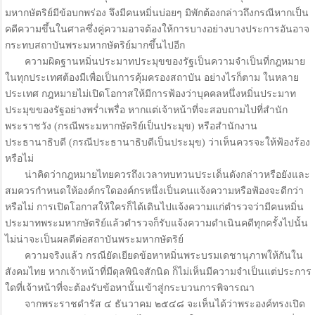
มหากษัตริย์มีข้อบกพร่อง จึงมีคนหมิ่นบ่อยๆ มิพักต้องกล่าวถึงกรณีหากเป็น
คดีความขึ้นในศาลซึ่งคู่ความอาจต้องให้การบางอย่างบางประการอันอาจ
กระทบสถาบันพระมหากษัตริย์มากขึ้นไปอีก
ความผิดฐานหมิ่นประมาทประมุขของรัฐเป็นความจำเป็นที่กฎหมาย
ในทุกประเทศต้องมีเพื่อเป็นการคุ้มครองสถาบัน อย่างไรก็ตาม ในหลาย
ประเทศ กฎหมายไม่เปิดโอกาสให้มีการฟ้องว่าบุคคลหนึ่งหมิ่นประมาท
ประมุขของรัฐอย่างพร่ำเพรื่อ หากแต่เจ้าหน้าที่จะสอบถามไปที่สำนัก
พระราชวัง (กรณีพระมหากษัตริย์เป็นประมุข) หรือสำนักงาน
ประธานาธิบดี (กรณีประธานาธิบดีเป็นประมุข) ว่าเห็นควรจะให้ฟ้องร้อง
หรือไม่
น่าคิดว่ากฎหมายไทยควรถึงเวลาทบทวนประเด็นดังกล่าวหรือยังและ
สมควรกำหนดให้องค์กรใดองค์กรหนึ่งเป็นคนแจ้งความหรือฟ้องจะดีกว่า
หรือไม่ การเปิดโอกาสให้ใครก็ได้เดินไปแจ้งความแก่ตำรวจว่ามีคนหมิ่น
ประมาทพระมหากษัตริย์แล้วตำรวจก็รับแจ้งความดำเนินคดีทุกครั้งไปนั้น
ไม่น่าจะเป็นผลดีต่อสถาบันพระมหากษัตริย์
ความจริงแล้ว กรณียัดเยียดข้อหาหมิ่นพระบรมเดชานุภาพให้กันใน
สังคมไทย หากเจ้าหน้าที่มีดุลพินิจสักนิด ก็ไม่เห็นมีความจำเป็นแต่ประการ
ใดที่เจ้าหน้าที่จะต้องรับข้อหานั้นเข้าสู่กระบวนการพิจารณา
จากพระราชดำรัส ๔ ธันวาคม ๒๕๔๘ จะเห็นได้ว่าพระองค์ทรงเปิด