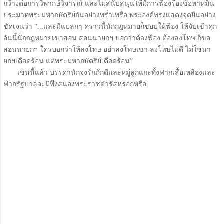
กว้างต่อการวิพากษ์วิจารณ์ และไม่สนับสนุนให้มีการฟ้องร้องข้อหาหมิ่น
ประมาทพระมหากษัตริย์กันอย่างพร่ำเพรื่อ พระองค์ทรงแสดงจุดยืนอย่าง
ชัดเจนว่า “...และมีแปลกๆ คราวนี้นักกฎหมายก็ชอบให้ฟ้อง ให้จับเข้าคุก
อันนี้นักกฎหมายเขาสอน สอนนายกฯ บอกว่าต้องฟ้อง ต้องลงโทษ ก็ขอ
สอนนายกฯ ใครบอกว่าให้ลงโทษ อย่าลงโทษเขา ลงโทษไม่ดี ไม่ใช่นา
ยกฯเดือดร้อน แต่พระมหากษัตริย์เดือดร้อน”
เช่นนี้แล้ว บรรดานักจงรักภักดีและหมู่ลูกแกะทั้งฟากเสื้อเหลืองและ
ฟากรัฐบาลจะมิพึงสนองพระราชดำรัสหรอกหรือ