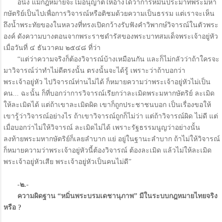
อนึ่ง แม้กฎหมายจะไม่อนุญาตให้อ้างได้ว่าการหมิ่นประมาทพระมหา
กษัตริย์เป็นไปเพื่อการวิจารณ์หรือติชมด้วยความเป็นธรรม แต่เราจะเห็น
ถึงน้ำพระทัยของในหลวงที่ทรงเปิดกว้างรับฟังคำวิพากษ์วิจารณ์ในตัวพระ
องค์ ดังความบางตอนจากพระราชดำรัสของพระบาทสมเด็จพระเจ้าอยู่หัว
เมื่อวันที่ ๔ ธันวาคม ๒๕๔๘ ที่ว่า
“แต่ว่าความจริงก็ต้องวิจารณ์บ้างเหมือนกัน และก็ไม่กลัวว่าถ้าใครจะ
มาวิจารณ์ว่าทำไม่ดีตรงนั้น ตรงนั้นจะได้รู้ เพราะว่าถ้าบอกว่า
พระเจ้าอยู่หัว ไปวิจารณ์ท่านไม่ได้ ก็หมายความว่าพระเจ้าอยู่หัวไม่เป็น
คน... ฉะนั้น ก็ที่บอกว่าการวิจารณ์เรียกว่าละเมิดพระมหากษัตริย์ ละเมิด
ให้ละเมิดได้ แต่ถ้าเขาละเมิดผิด เขาก็ถูกประชาชนบอก เป็นเรื่องขอให้
เขารู้ว่าวิจารณ์อย่างไร ถ้าเขาวิจารณ์ถูกก็ไม่ว่า แต่ถ้าวิจารณ์ผิด ไม่ดี แต่
เมื่อบอกว่าไม่ให้วิจารณ์ ละเมิดไม่ได้ เพราะรัฐธรรมนูญว่าอย่างนั้น
ลงท้ายพระมหากษัตริย์ก็เลยลำบาก แย่ อยู่ในฐานะลำบาก ถ้าไม่ให้วิจารณ์
ก็หมายความว่าพระเจ้าอยู่หัวนี้ต้องวิจารณ์ ต้องละเมิด แล้วไม่ให้ละเมิด
พระเจ้าอยู่หัวเสีย พระเจ้าอยู่หัวเป็นคนไม่ดี”
-๒.-
ความผิดฐาน “หมิ่นพระบรมเดชานุภาพ” มีในระบบกฎหมายไทยจริง
หรือ ?