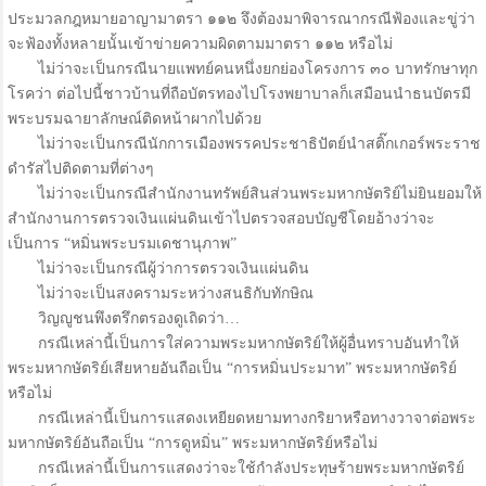
ประมวลกฎหมายอาญามาตรา ๑๑๒ จึงต้องมาพิจารณากรณีฟ้องและขู่ว่า
จะฟ้องทั้งหลายนั้นเข้าข่ายความผิดตามมาตรา ๑๑๒ หรือไม่
ไม่ว่าจะเป็นกรณีนายแพทย์คนหนึ่งยกย่องโครงการ ๓๐ บาทรักษาทุก
โรคว่า ต่อไปนี้ชาวบ้านที่ถือบัตรทองไปโรงพยาบาลก็เสมือนนำธนบัตรมี
พระบรมฉายาลักษณ์ติดหน้าผากไปด้วย
ไม่ว่าจะเป็นกรณีนักการเมืองพรรคประชาธิปัตย์นำสติ๊กเกอร์พระราช
ดำรัสไปติดตามที่ต่างๆ
ไม่ว่าจะเป็นกรณีสำนักงานทรัพย์สินส่วนพระมหากษัตริย์ไม่ยินยอมให้
สำนักงานการตรวจเงินแผ่นดินเข้าไปตรวจสอบบัญชีโดยอ้างว่าจะ
เป็นการ “หมิ่นพระบรมเดชานุภาพ”
ไม่ว่าจะเป็นกรณีผู้ว่าการตรวจเงินแผ่นดิน
ไม่ว่าจะเป็นสงครามระหว่างสนธิกับทักษิณ
วิญญูชนพึงตรึกตรองดูเถิดว่า…
กรณีเหล่านี้เป็นการใส่ความพระมหากษัตริย์ให้ผู้อื่นทราบอันทำให้
พระมหากษัตริย์เสียหายอันถือเป็น “การหมิ่นประมาท” พระมหากษัตริย์
หรือไม่
กรณีเหล่านี้เป็นการแสดงเหยียดหยามทางกริยาหรือทางวาจาต่อพระ
มหากษัตริย์อันถือเป็น “การดูหมิ่น” พระมหากษัตริย์หรือไม่
กรณีเหล่านี้เป็นการแสดงว่าจะใช้กำลังประทุษร้ายพระมหากษัตริย์