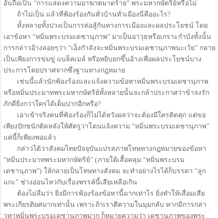
อันถือเป็น “การแสดงความอาฆาตมาดร้าย” พระมหากษัตริย์หรือไม่
ถ้าไม่เป็น แล้วที่ฟ้องร้องกันทั่วบ้านทั่วเมืองนี่คืออะไร?
ทั้งหลายทั้งปวงเป็นการต่อสู้กันทางการเมืองและผลประโยชน์ โดย
เอาข้อหา “หมิ่นพระบรมเดชานุภาพ” มาเป็นอาวุธหรือเกราะกำบังทั้งนั้น
การกล่าวอ้างลอยๆว่า “เอ็งกำลังจะหมิ่นพระบรมเดชานุภาพนะเว้ย” กลาย
เป็นเพียงการข่มขู่ แบล็คเมล์ หรือหยิบยกขึ้นอ้างเพื่อผลประโยชน์บาง
ประการโดยปราศจากซึ่งฐานทางกฎหมาย
เช่นนี้แล้วนักฟ้องร้องและแจ้งความข้อหาหมิ่นพระบรมเดชานุภาพ
หรือหมิ่นประมาทพระมหากษัตริย์ทั้งหลายนั้นจะกล้าประกาศว่าข้าจงรัก
ภักดียิ่งกว่าใครได้เต็มปากอีกหรือ?
เอาเข้าจริงคนที่ฟ้องร้องก็ไม่ได้หวังผลว่าจะต้องมีใครติดคุก แต่ขอ
เพียงปักชนักติดหลังให้ศัตรูว่าโดนแจ้งความ “หมิ่นพระบรมเดชานุภาพ”
แค่นี้ก็เพียงพอแล้ว
กล่าวได้ว่าสังคมไทยปัจจุบันแปรสภาพโทษทางกฎหมายของข้อหา
“หมิ่นประมาทพระมหากษัตริย์” (ภายใต้เสื้อคลุม “หมิ่นพระบรม
เดชานุภาพ”) ให้กลายเป็นโทษทางสังคม จะทำอย่างไรได้ก็บรรดา “ลูก
แกะ” ช่างอ่อนไหวกับเรื่องพรรค์นี้เสียเหลือเกิน
ต้องไม่ลืมว่า ยิ่งมีการฟ้องร้องข้อหานี้มากเท่าไร ยิ่งทำให้เสื่อมเสีย
พระเกียรติยศมากเท่านั้น เพราะถ้าเราตีความในมุมกลับ หากมีการกล่า
วหาหมิ่นพระบรมเดชานุภาพมาก ก็หมายความว่า เดชานุภาพของพระ