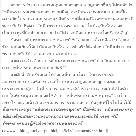
จากการสำรวจประมวลกฎหมายอาญาและกฎหมายอื่นๆ ไม่พบคำว่า
“หมิ่นพระบรมเดชานุภาพ” ความผิดฐานหมิ่นพระบรมเดชานุภาพเป็น
ความผิดในระบอบสมบูรณาญาสิทธิราชย์ที่แสดงถึงเดชานุภาพและบารมี
ของกษัตริย์ ที่พูดว่า “หมิ่นพระบรมเดชานุภาพ” ในปัจจุบันนั้นน่าจะ
เป็นการพูดที่ติดปากกันมากกว่า (ไม่ว่าจะติดมาเพราะจงใจหรือบังเอิญ)
ข้อหา “หมิ่นพระบรมเดชานุภาพ” ที่ “ลูกแกะ” เสื้อเหลืองกับ “ลูกแกะ”
รัฐบาลยัดเยียดให้แก่กันและกันนั้น เอาเข้าจริงก็คือข้อหา “หมิ่นประมาท
พระมหากษัตริย์” ตามมาตรา ๑๑๒ นั่นเอง
สมควรกล่าวด้วยว่า “หมิ่นพระบรมเดชานุภาพ” ย่อมกินความกว้าง
กว่า “หมิ่นประมาทพระมหากษัตริย์”
สมศักดิ์ เจียมธีรสกุล ให้ข้อมูลที่น่าสนใจว่า ในการประชุม
อนุกรรมการตรวจพิจารณาแก้ไขประมวลกฎหมายอาญาของคณะ
กรรมการกฤษฎีกา วันที่ ๗ มกราคม ๒๔๘๔ หลวงประสาทศุภนิติได้ซัก
ถามในที่ประชุมว่าหากจะใช้คำว่า “หมิ่นพระบรมเดชานุภาพ” จะเป็น
อย่างไร หม่อมเจ้าสกลวรรณกร วรวรรณ ตอบว่า ปัจจุบันนี้ใช้ไม่ได้
ไม่มี
ข้อหาทางอาญา “หมิ่นพระบรมเดชานุภาพ” มีแต่ข้อหา “หมิ่นประมาท ดู
หมิ่น หรือแสดงความอาฆาตมาดร้าย พระมหากษัตริย์ พระราชินี
รัชทายาท และผู้สำเร็จราชการแทนพระองค์
(ดูwww.midnightuniv.org/midnight2545/document9554.html)